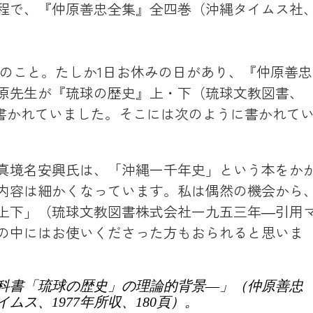
程で、『仲原善忠全集』全四巻（沖縄タイムス社
クのこと。たしか1日お休みの日があり、『仲原善忠
原先生が『琉球の歴史』上・下（琉球文教図書、
とが書かれていました。そこには次のように書かれて
真境名安興氏は、「沖縄一千年史」という本をか
内容は細かくなっています。私は偶然の機会から
上下」（琉球文教図書株式会社一九五三年―引用
の中にはお使いくださった方もおられると思いま
科書「琉球の歴史」の理論的背景―」（仲原善忠
ス、1977年所収、180頁）。