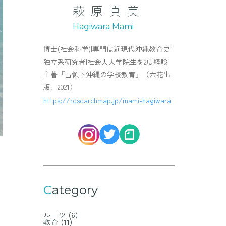
萩原真美
Hagiwara Mami
博士(社会科学)|専門は近現代沖縄教育史|
独立系研究者|社会人大学院生を2度経験|
主著『占領下沖縄の学校教育』（六花出
版、2021）
https://researchmap.jp/mami-hagiwara
Category
ルーツ
(6)
教育
(11)