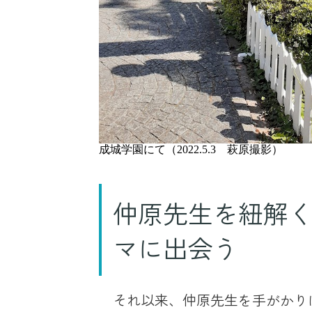
成城学園にて（2022.5.3 萩原撮影）
仲原先生を紐解
マに出会う
それ以来、仲原先生を手がかりに