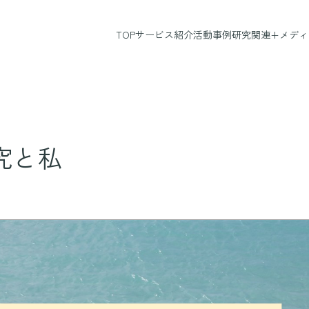
研究関連+
メディ
TOP
サービス紹介
活動事例
究と私