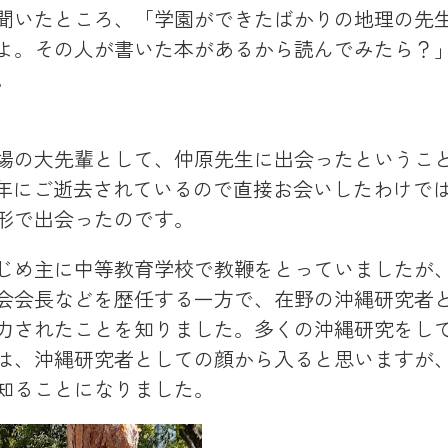
聞いたところ、「学園ができたばかりの地理の先
よ。その人が書いた本があるから読んでみたら？
。
場の大先輩として、仲原先生に出会ったというこ
4年にご逝去されているので直接お会いしたわけで
形で出会ったのです。
じめ主に中等教育学校で教鞭をとっていましたが
会会長などを歴任する一方で、在野の沖縄研究者
力されたことを知りました。多くの沖縄研究をし
は、沖縄研究者としての顔から入ると思いますが
知ることになりました。