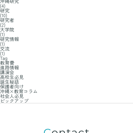
沖縄研究
(4)
研究
(10)
研究者
(2)
大学院
(1)
研究情報
(1)
交流
(1)
Tag
教育費
進路情報
講演会
高校生必見
誕生秘話
保護者向け
沖縄×教育コラム
社会人必見
ピックアップ
Contact