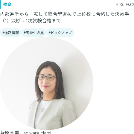
教育
2023.09.02
内部進学から一転して総合型選抜で上位校に合格した決め手
（1）決断～1次試験合格まで
進路情報
高校生必見
ピックアップ
萩原真美
Hagiwara Mami