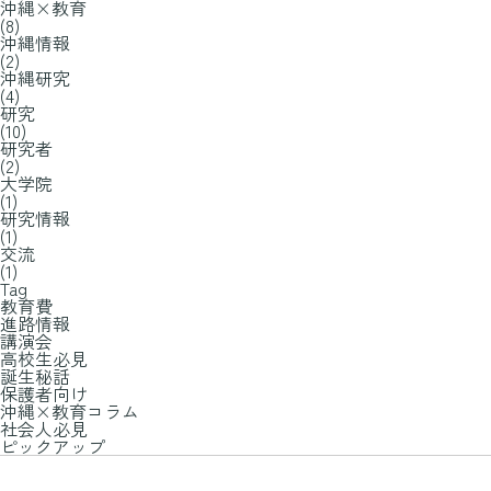
沖縄×教育
(8)
沖縄情報
(2)
沖縄研究
(4)
研究
(10)
研究者
(2)
大学院
(1)
研究情報
(1)
交流
(1)
Tag
教育費
進路情報
講演会
高校生必見
誕生秘話
保護者向け
沖縄×教育コラム
社会人必見
ピックアップ