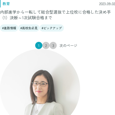
教育
2023.09.02
内部進学から一転して総合型選抜で上位校に合格した決め手
（1）決断～1次試験合格まで
進路情報
高校生必見
ピックアップ
1
2
3
次のページ