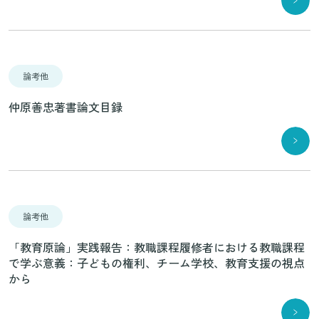
論考他
仲原善忠著書論文目録
論考他
「教育原論」実践報告：教職課程履修者における教職課程
で学ぶ意義：子どもの権利、チーム学校、教育支援の視点
から